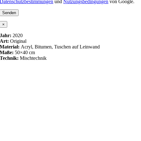
Datenschutzbestimmungen
und
Nutzungsbedingungen
von Google.
×
Jahr:
2020
Art:
Original
Material:
Acryl, Bitumen, Tuschen auf Leinwand
Maße:
50×40 cm
Technik:
Mischtechnik