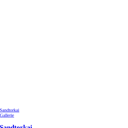
Sandtorkai
Gallerie
Sandtorkai