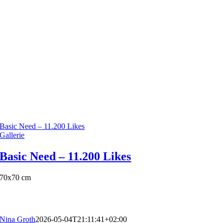
Basic Need – 11.200 Likes
Gallerie
Basic Need – 11.200 Likes
70x70 cm
Nina Groth
2026-05-04T21:11:41+02:00