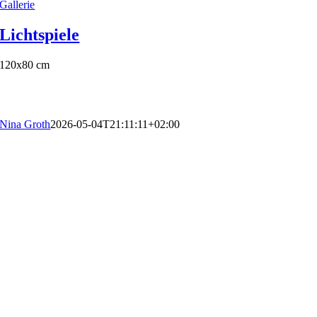
Gallerie
Lichtspiele
120x80 cm
Nina Groth
2026-05-04T21:11:11+02:00