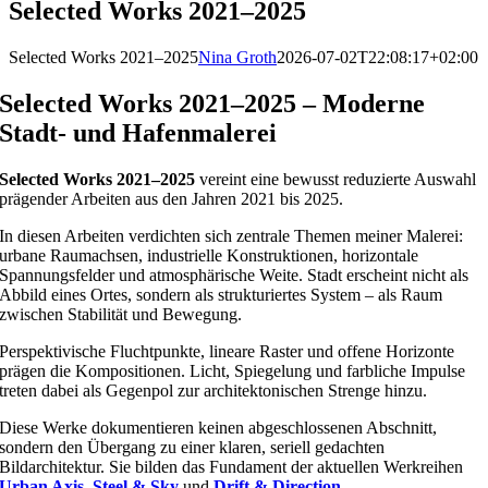
Selected Works 2021–2025
Selected Works 2021–2025
Nina Groth
2026-07-02T22:08:17+02:00
Selected Works 2021–2025 – Moderne
Stadt- und Hafenmalerei
Selected Works 2021–2025
vereint eine bewusst reduzierte Auswahl
prägender Arbeiten aus den Jahren 2021 bis 2025.
In diesen Arbeiten verdichten sich zentrale Themen meiner Malerei:
urbane Raumachsen, industrielle Konstruktionen, horizontale
Spannungsfelder und atmosphärische Weite. Stadt erscheint nicht als
Abbild eines Ortes, sondern als strukturiertes System – als Raum
zwischen Stabilität und Bewegung.
Perspektivische Fluchtpunkte, lineare Raster und offene Horizonte
prägen die Kompositionen. Licht, Spiegelung und farbliche Impulse
treten dabei als Gegenpol zur architektonischen Strenge hinzu.
Diese Werke dokumentieren keinen abgeschlossenen Abschnitt,
sondern den Übergang zu einer klaren, seriell gedachten
Bildarchitektur. Sie bilden das Fundament der aktuellen Werkreihen
Urban Axis
,
Steel & Sky
und
Drift & Direction
.