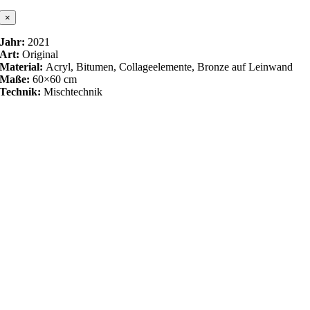
×
Jahr:
2021
Art:
Original
Material:
Acryl, Bitumen, Collageelemente, Bronze auf Leinwand
Maße:
60×60 cm
Technik:
Mischtechnik