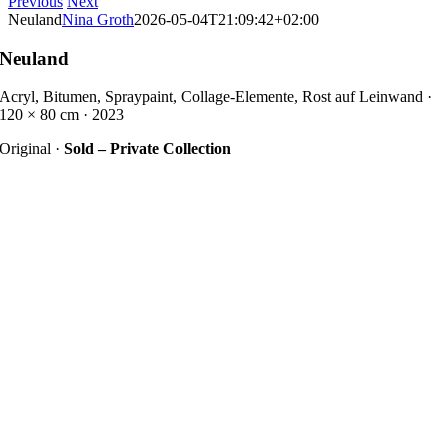
Previous
Next
Neuland
Nina Groth
2026-05-04T21:09:42+02:00
Neuland
Acryl, Bitumen, Spraypaint, Collage-Elemente, Rost auf Leinwand ·
120 × 80 cm · 2023
Original ·
Sold – Private Collection